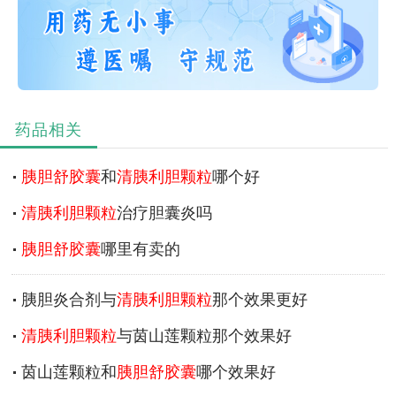
药品相关
胰胆舒胶囊
和
清胰利胆颗粒
哪个好
清胰利胆颗粒
治疗胆囊炎吗
胰胆舒胶囊
哪里有卖的
胰胆炎合剂与
清胰利胆颗粒
那个效果更好
清胰利胆颗粒
与茵山莲颗粒那个效果好
茵山莲颗粒和
胰胆舒胶囊
哪个效果好