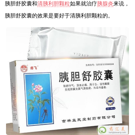
胰胆舒胶囊和
清胰利胆颗粒
如果就治疗
胰腺炎
来说，
胰胆舒胶囊的效果是要好于清胰利胆颗粒的。