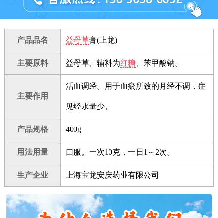
产品品名
益母草
膏(上龙)
主要原料
益母草。辅料为
红糖
、苯甲酸钠。
活血调经。用于血瘀所致的月经不调，症
主要作用
见经水量少。
产品规格
400g
用法用量
口服。一次10克，一日1～2次。
生产企业
上海宝龙安庆药业有限公司