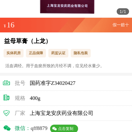
1
/
1
16
假一赔十
¥
益母草膏（上龙）
实体药房
正品保障
药监认证
隐私包装
活血调经。用于血瘀所致的月经不调，症见经水量少。
批号
国药准字Z34020427
规格
400g
厂家
上海宝龙安庆药业有限公司
微信：
qff8879
点击复制