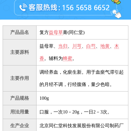
产品品名
复方
益母草
膏(同仁堂)
益母草、
当归
、
川芎
、
白芍
、
地黄
、
木
主要原料
香
。辅料为
蜂蜜
。
调经养血，化瘀生新。用于血瘀气滞引起
主要作用
的月经不调，行经腹痛，量少色暗。
产品规格
100g
用法用量
口服，一次10－20g，一日2－3次。
生产企业
北京同仁堂科技发展股份有限公司制药厂