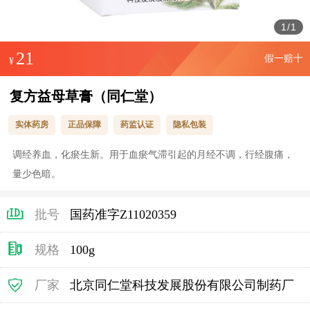
1
/
1
21
假一赔十
¥
复方益母草膏（同仁堂）
实体药房
正品保障
药监认证
隐私包装
调经养血，化瘀生新。用于血瘀气滞引起的月经不调，行经腹痛，
量少色暗。
批号
国药准字Z11020359
规格
100g
厂家
北京同仁堂科技发展股份有限公司制药厂