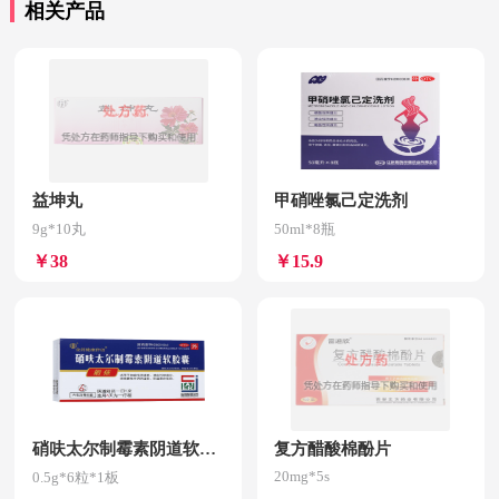
相关产品
益坤丸
甲硝唑氯己定洗剂
9g*10丸
50ml*8瓶
￥38
￥15.9
硝呋太尔制霉素阴道软胶囊
复方醋酸棉酚片
20mg*5s
0.5g*6粒*1板