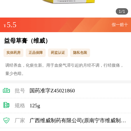
1
/
1
5.5
假一赔十
¥
益母草膏（维威）
实体药房
正品保障
药监认证
隐私包装
调经养血，化瘀生新。用于血瘀气滞引起的月经不调，行经腹痛，
量少色暗。
批号
国药准字Z45021860
规格
125g
厂家
广西维威制药有限公司(原南宁市维威制药有限公司)