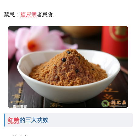
禁忌：
糖尿病
者忌食。
红糖
的三大功效