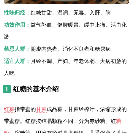
性味归经：
红糖甘甜、温润、无毒。入肝、脾
功效作用：
益气补血、健脾暖胃、缓中止痛、活血化
淤
禁忌人群：
阴虚内热者、消化不良者和糖尿病
适宜人群：
月经不调、产妇、年老体弱、大病初愈的
人吃
1
红糖的基本介绍
红糖
指带蜜的
甘蔗
成品糖，甘蔗经榨汁，浓缩形成的
带蜜糖。红糖按结晶颗粒不同，分为赤砂糖、红
糖
粉
、碗糖等，因没有经过高度精练，几乎保留了蔗汁