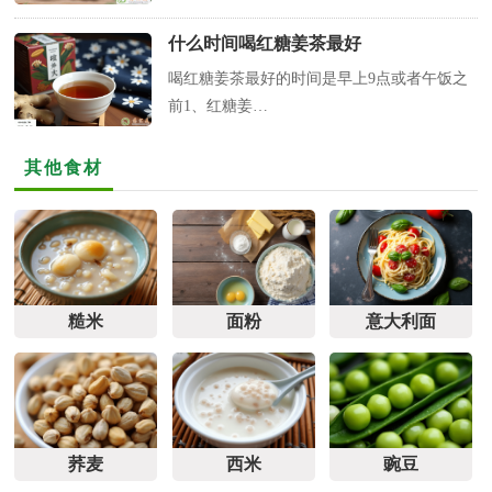
什么时间喝红糖姜茶最好
喝红糖姜茶最好的时间是早上9点或者午饭之
前1、红糖姜…
其他食材
糙米
面粉
意大利面
荞麦
西米
豌豆