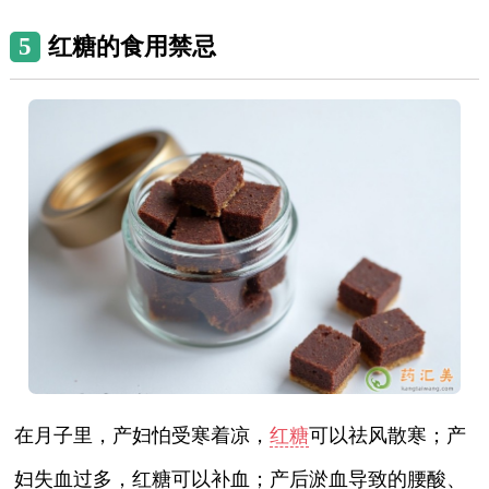
5
红糖的食用禁忌
在月子里，产妇怕受寒着凉，
红糖
可以祛风散寒；产
妇失血过多，红糖可以补血；产后淤血导致的腰酸、