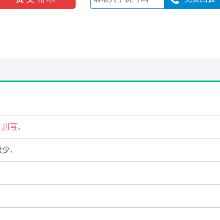
、
川芎
。
量少。