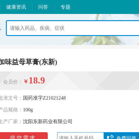
健康资讯
问答
专题
加味益母草膏(东新)
18.9
￥
会员价：
批准文号：
国药准字Z21021248
产品规格：
100g
生产厂家：
沈阳东新药业有限公司
提交需求
免费回拨