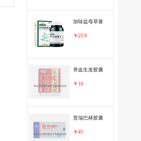
加味益母草膏
￥25.9
养血生发胶囊
￥10
普瑞巴林胶囊
￥45