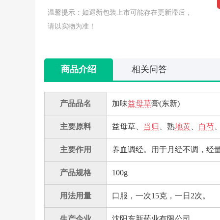
温馨提示：如遇新包装上市可能存在更新滞后，
请以实物为准！
商品介绍
相关问答
产品品名
加味
益母草
膏(东新)
主要原料
益母草、
当归
、熟
地黄
、
白芍
主要作用
养血调经。用于月经不调，经
产品规格
100g
用法用量
口服，一次15克，一日2次。
生产企业
沈阳东新药业有限公司