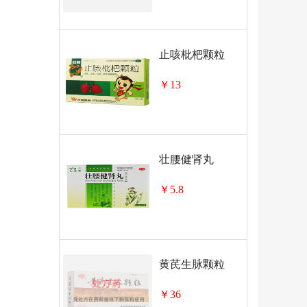
止咳枇杷颗粒
￥13
壮腰健肾丸
￥5.8
黄芪生脉颗粒
￥36