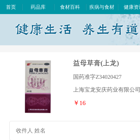
首页
药品库
食材百科
疾病与食材
健康资
益母草膏(上龙)
国药准字Z34020427
上海宝龙安庆药业有限公
￥16