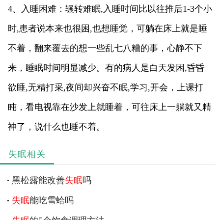
4、入睡困难：辗转难眠,入睡时间比以往推后1-3个小
时,患者说本来也很困,也想睡觉，可躺在床上就是睡
不着，翻来覆去的想一些乱七八糟的事，心静不下
来，睡眠时间明显减少。有的病人是白天发困,昏昏
欲睡,无精打采,夜间却兴奋不眠,学习,开会，上课打
盹，看电视靠在沙发上就睡着，可往床上一躺就又精
神了，说什么也睡不着。
失眠相关
黑松露能改善
失眠
吗
失眠
能吃雪蛤吗