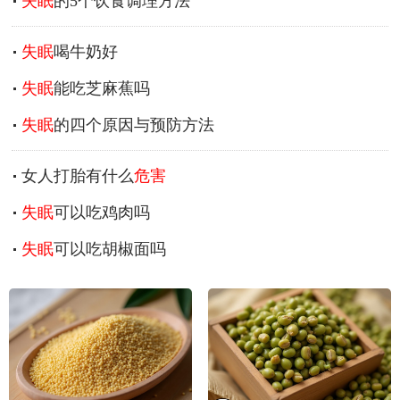
失眠
的5个饮食调理方法
失眠
喝牛奶好
失眠
能吃芝麻蕉吗
失眠
的四个原因与预防方法
女人打胎有什么
危害
失眠
可以吃鸡肉吗
失眠
可以吃胡椒面吗