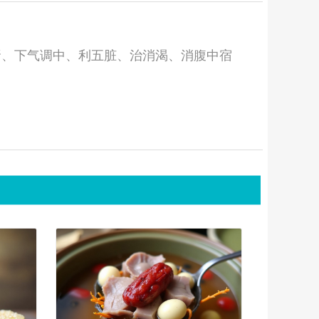
肾、下气调中、利五脏、治消渴、消腹中宿