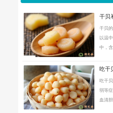
干贝
干贝的
以温中
中，含
吃干
吃干贝
弱等症
血清胆