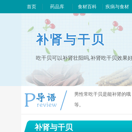
首页
药品库
食材百科
疾病与食材
补肾与干贝
吃干贝可以补肾壮阳吗,补肾吃干贝效果
男性常吃干贝是能补肾的哦
等。
补肾与干贝