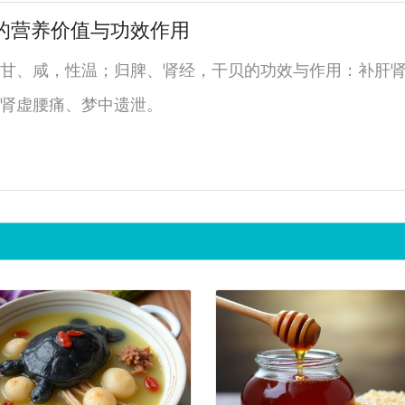
的营养价值与功效作用
甘、咸，性温；归脾、肾经，干贝的功效与作用：补肝
肾虚腰痛、梦中遗泄。