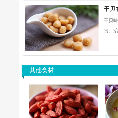
干贝
干贝味
食、治
其他食材