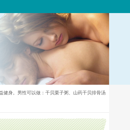
益健身。男性可以做：干贝栗子粥、山药干贝排骨汤