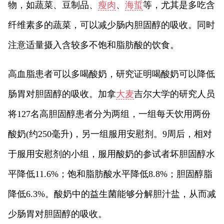
物，如蔬菜、豆制品、
瘦肉
、
海蜇
等，尤其是多吃含
纤维素多的蔬菜，可以减少肠内胆固醇的吸收。同时
注意适量摄入含较多不饱和脂肪酸的饮食。
高血脂患者可以多喝酸奶，研究证明喝酸奶可以降低
肠胃对胆固醇的吸收。加拿
大麦
吉尔大学的研究人员
将127名高胆固醇患者分为两组，一组每天饮用两份
酸奶(约250毫升)，另一组服用安慰剂。9周后，相对
于服用安慰剂的小组，服用酸奶的参试者坏胆固醇水
平降低11.6%；饱和脂肪酸水平降低8.8%；胆固醇脂
降低6.3%。酸奶中的益生菌能够分解胆汁盐，从而减
少肠胃对胆固醇的吸收。