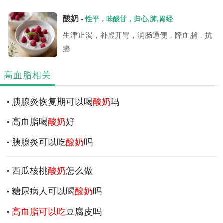
酸奶 -
性平，味酸甘，归心,肺,胃经
生津止渴，补虚开胃，润肠通便，降血脂，抗
癌
高血脂相关
胰腺炎恢复期可以喝
酸奶
吗
高血脂喝
酸奶
好
胰腺炎可以吃
酸奶
吗
西瓜核桃
酸奶
怎么做
糖尿病人可以喝
酸奶
吗
高血脂可以吃
豆腐皮吗