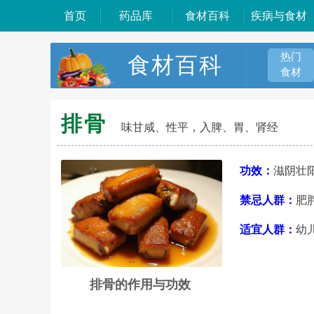
首页
药品库
食材百科
疾病与食材
热门
食材百科
食材
排骨
味甘咸、性平，入脾、胃、肾经
功效：
滋阴壮
禁忌人群：
肥
适宜人群：
幼
排骨的作用与功效