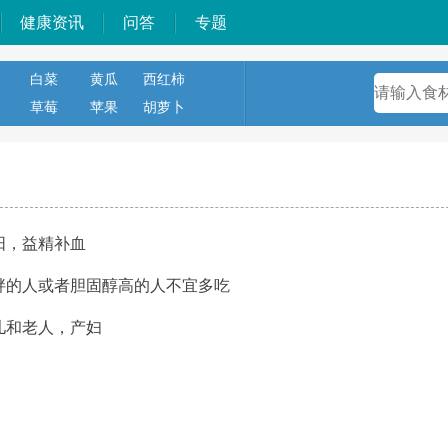
健康资讯
问答
专题
白菜
黄瓜
西红柿
草莓
苹果
胡萝卜
阳，益精补血
胖的人或者胆固醇高的人不宜多吃
儿和老人，产妇