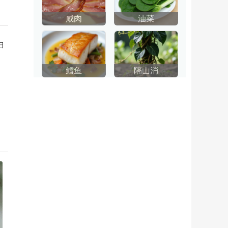
咸肉
油菜
白
鳕鱼
隔山消