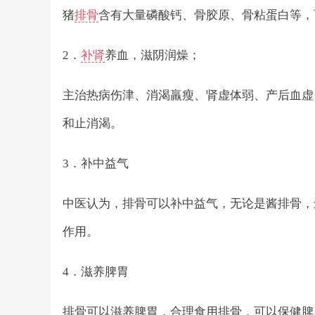
猪
排骨
含有大量磷酸钙、骨胶原、骨粘蛋白等，
2．
补肾
养血，滋阴润燥；
主治热病伤津、消渴羸瘦、肾虚体弱、产后血虚
和止消渴。
3．补中益气
中医认为，排骨可以补中益气，无论是酱排骨，
作用。
4．滋养脾胃
排骨可以滋养脾胃，合理食用排骨，可以保健脾