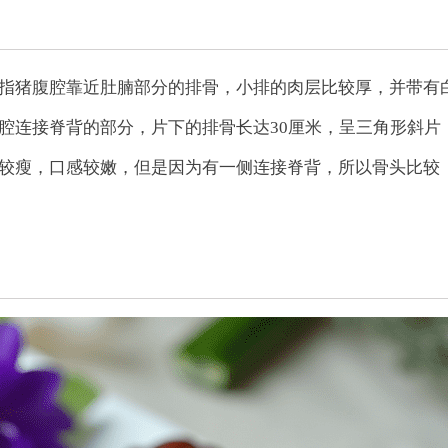
指猪腹腔靠近肚腩部分的排骨，小排的肉层比较厚，并带有
腔连接脊背的部分，片下的排骨长达30厘米，呈三角形斜片
较瘦，口感较嫩，但是因为有一侧连接脊背，所以骨头比较