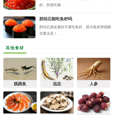
的，胆源性胰…
胆结石能吃鱼籽吗
胆结石朋友最好不要吃鱼籽，因为鱼籽胆固醇
含量太高！…
其他食材
跳跳鱼
远志
人参