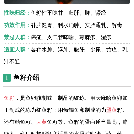
性味归经：
鱼籽性平味甘，归肝、脾、肾经
功效作用：
补脾健胃、利水消肿、安胎通乳、解毒
禁忌人群：
癌症、支气管哮喘、荨麻疹、湿疹
适宜人群：
各种水肿、浮肿、腹胀、少尿、黄疸、乳
汁不通
1
鱼籽介绍
鱼籽
，是鱼卵腌制或干制品的统称。用大麻哈鱼卵加
工制成的称为红鱼籽；用鲟鳇鱼卵制成的为
墨鱼
籽。
还有鲐鱼籽、
大黄
鱼籽等。鱼籽的蛋白质含量高，脂
肪多。食用时加配料和适量的水搅成糊状后蒸、炒，