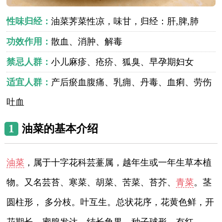
性味归经：
油菜荠菜性凉，味甘，归经：肝,脾,肺
功效作用：
散血、消肿、解毒
禁忌人群：
小儿麻疹、疮疥、狐臭、早孕期妇女
适宜人群：
产后瘀血腹痛、乳痈、丹毒、血痢、劳伤
吐血
1
油菜的基本介绍
油菜
，属于十字花科芸薹属，越年生或一年生草本植
物。又名芸苔、寒菜、胡菜、苦菜、苔芥、
青菜
。茎
圆柱形， 多分枝。叶互生。总状花序，花黄色鲜，开
花期长，蜜腺发达。结长角果，种子球形，有红、