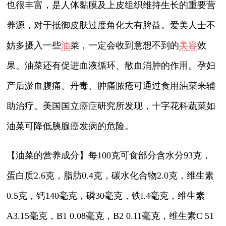
也很丰富，是人体黏膜及上皮组织维持生长的重要营
养源，对于抵御皮肤过度角化大有脾益。爱美人士不
妨多摄入一些
油
菜，一定会收到意想不到的
美容
效
果。油菜还有促进血液循环、散血消肿的作用。孕妇
产后淤血腹痛、丹毒、肿痛脓疮可通过食用油菜来辅
助治疗。美国国立癌症研究所发现，十字花科蔬菜如
油菜可降低胰腺癌发病的危险。
【油菜的营养成分】每100克可食部分含水分93克，
蛋白质2.6克，脂肪0.4克，碳水化合物2.0克，维生素
0.5克，钙140毫克，磷30毫克，铁l.4毫克，维生素
A3.15毫克，B1 0.08毫克，B2 0.11毫克，维生素C 51