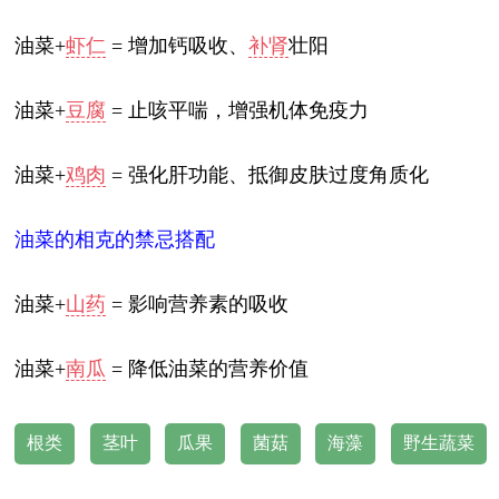
油菜+
虾仁
= 增加钙吸收、
补肾
壮阳
油菜+
豆腐
= 止咳平喘，增强机体免疫力
油菜+
鸡肉
= 强化肝功能、抵御皮肤过度角质化
油菜的相克的禁忌搭配
油菜+
山药
= 影响营养素的吸收
油菜+
南瓜
= 降低油菜的营养价值
根类
茎叶
瓜果
菌菇
海藻
野生蔬菜