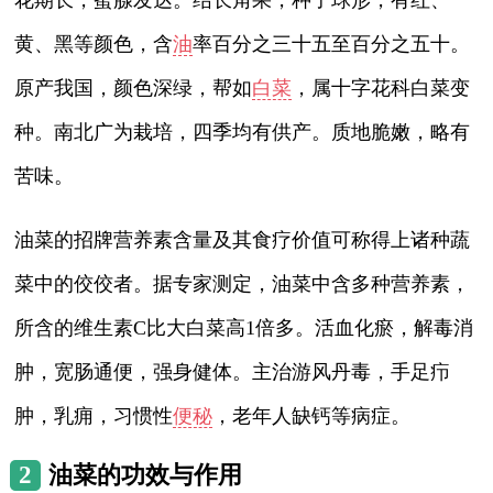
黄、黑等颜色，含
油
率百分之三十五至百分之五十。
原产我国，颜色深绿，帮如
白菜
，属十字花科白菜变
种。南北广为栽培，四季均有供产。质地脆嫩，略有
苦味。
油菜的招牌营养素含量及其食疗价值可称得上诸种蔬
菜中的佼佼者。据专家测定，油菜中含多种营养素，
所含的维生素C比大白菜高1倍多。活血化瘀，解毒消
肿，宽肠通便，强身健体。主治游风丹毒，手足疖
肿，乳痈，习惯性
便秘
，老年人缺钙等病症。
2
油菜的功效与作用