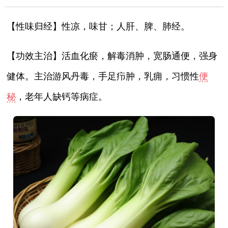
【性味归经】性凉，味甘；人肝、脾、肺经。
【功效主治】活血化瘀，解毒消肿，宽肠通便，强身
健体。主治游风丹毒，手足疖肿，乳痈，习惯性
便
秘
，老年人缺钙等病症。