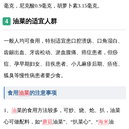
毫克，尼克酸0.9毫克，胡萝卜素3.15毫克。
4
油菜的适宜人群
一般人均可食用，特别适宜患口腔溃疡、口角湿白、
齿龈出血、牙齿松动、淤血腹痛、癌症患者，但痧
痘、孕早期妇女、目疾患者、小儿麻疹后期、疥疮、
狐臭等慢性病患者要少食。
食用
油菜
的注意事项
1、
油
菜的食用方法较多，可炒、烧、炝、扒，油菜
心可做配料，如“
蘑菇
油菜”、“扒菜心”、“
海米
油