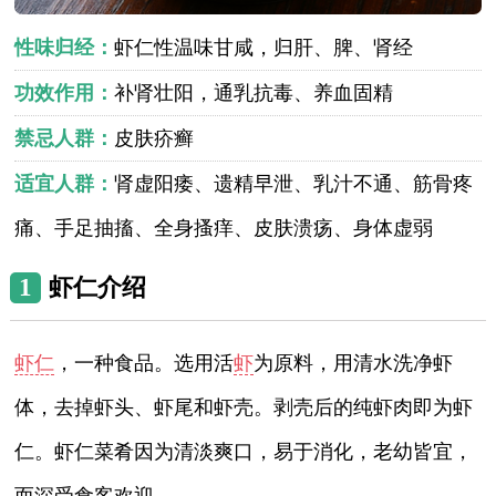
性味归经：
虾仁性温味甘咸，归肝、脾、肾经
功效作用：
补肾壮阳，通乳抗毒、养血固精
禁忌人群：
皮肤疥癣
适宜人群：
肾虚阳痿、遗精早泄、乳汁不通、筋骨疼
痛、手足抽搐、全身搔痒、皮肤溃疡、身体虚弱
1
虾仁介绍
虾仁
，一种食品。选用活
虾
为原料，用清水洗净虾
体，去掉虾头、虾尾和虾壳。剥壳后的纯虾肉即为虾
仁。虾仁菜肴因为清淡爽口，易于消化，老幼皆宜，
而深受食客欢迎。