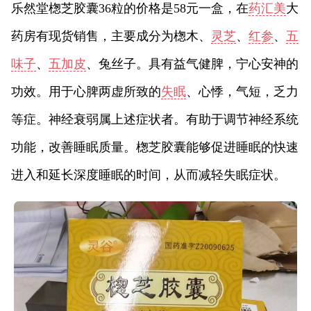
乐然堂楤芝胶囊36粒的价格是58元一盒，在
药汇美
大
药房有现货销售，主要成分为楤木、
灵芝
、
红参
、
五
味子
、
五加皮
、兔丝子。具有益气健脾，宁心安神的
功效。用于心脾两虚所致的
失眠
、心悸，气短，乏力
等症。神经衰弱属上述症状者。有助于调节神经系统
功能，改善睡眠质量。楤芝胶囊能够促进睡眠的快速
进入和延长深度睡眠的时间，从而减轻失眠症状。