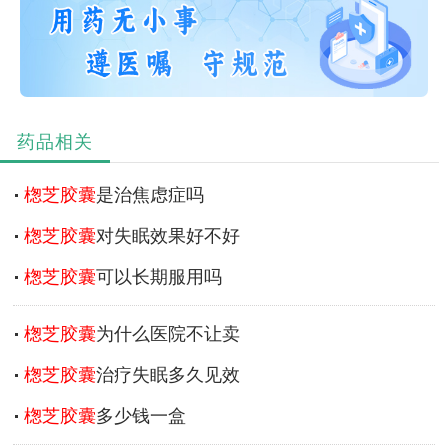
药品相关
楤芝胶囊
是治焦虑症吗
楤芝胶囊
对失眠效果好不好
楤芝胶囊
可以长期服用吗
楤芝胶囊
为什么医院不让卖
楤芝胶囊
治疗失眠多久见效
楤芝胶囊
多少钱一盒