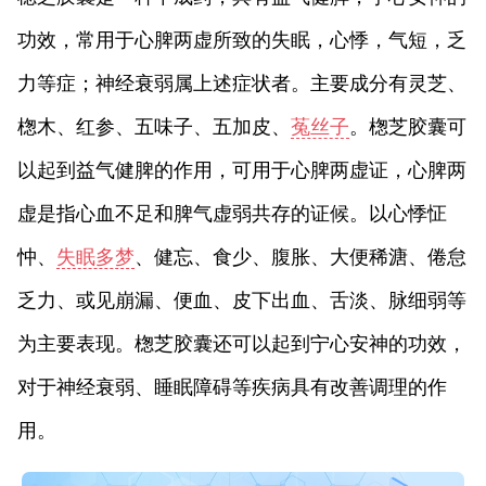
功效，常用于心脾两虚所致的失眠，心悸，气短，乏
力等症；神经衰弱属上述症状者。主要成分有灵芝、
楤木、红参、五味子、五加皮、
菟丝子
。楤芝胶囊可
以起到益气健脾的作用，可用于心脾两虚证，心脾两
虚是指心血不足和脾气虚弱共存的证候。以心悸怔
忡、
失眠多梦
、健忘、食少、腹胀、大便稀溏、倦怠
乏力、或见崩漏、便血、皮下出血、舌淡、脉细弱等
为主要表现。楤芝胶囊还可以起到宁心安神的功效，
对于神经衰弱、睡眠障碍等疾病具有改善调理的作
用。