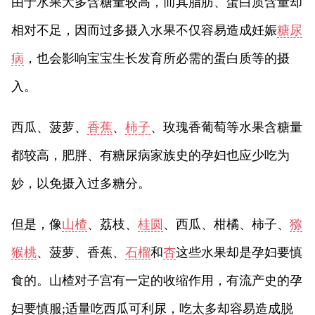
由于水果大多含糖量较高，而其脂肪、蛋白质含量却
相对不足，因而过多摄入水果不仅容易造成妊娠
糖尿
病
，也会影响宝宝生长发育所必需的蛋白质等的摄
入。
西瓜、菠萝、
香蕉
、
柿子
、玫瑰香葡萄等水果含糖量
都较高，肥胖、有糖尿病家族史的孕妇也应少吃为
妙，以免摄入过多糖分。
但是，像
山楂
、荔枝、
桂圆
、西瓜、柑橘、柿子、
猕
猴桃
、菠萝、香蕉、
石榴
和
杏
这些水果却是孕妇要慎
食的。山楂对子宫有一定的收缩作用，有流产史的孕
妇要慎服;适量吃西瓜可利尿，吃太多却容易造成脱