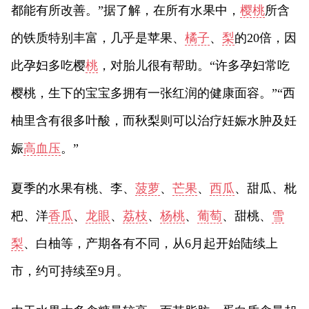
都能有所改善。”据了解，在所有水果中，
樱桃
所含
的铁质特别丰富，几乎是苹果、
橘子
、
梨
的20倍，因
此孕妇多吃樱
桃
，对胎儿很有帮助。“许多孕妇常吃
樱桃，生下的宝宝多拥有一张红润的健康面容。”“西
柚里含有很多叶酸，而秋梨则可以治疗妊娠水肿及妊
娠
高血压
。”
夏季的水果有桃、李、
菠萝
、
芒果
、
西瓜
、甜瓜、枇
杷、洋
香瓜
、
龙眼
、
荔枝
、
杨桃
、
葡萄
、甜桃、
雪
梨
、白柚等，产期各有不同，从6月起开始陆续上
市，约可持续至9月。