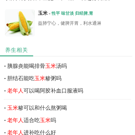
玉米 -
性平 味甘淡 归经脾,胃
益肺宁心，健脾开胃，利水通淋
养生相关
胰腺炎能喝排骨
玉米
汤吗
胆结石能吃
玉米
糁粥吗
老年人
可以喝阿胶补血口服液吗
玉米
糁可以和什么熬粥喝
老年人
适合吃
玉米
吗
老年人
进补吃什么好