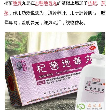
杞菊
地黄
丸是在
六味地黄丸
的基础上增加了
枸杞
、
菊
花
，作用功效也变为：滋肾养肝。用于肝肾阴亏，眩
晕耳鸣，羞明畏光，迎风流泪，视物昏花。