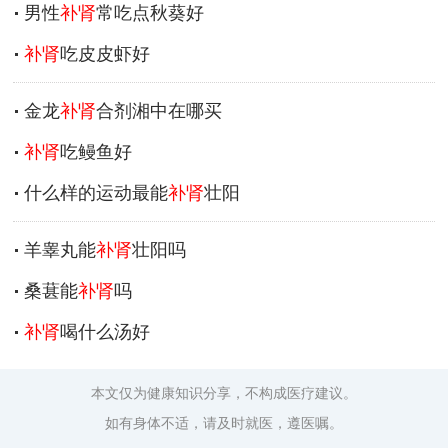
男性
补肾
常吃点秋葵好
补肾
吃皮皮虾好
金龙
补肾
合剂湘中在哪买
补肾
吃鳗鱼好
什么样的运动最能
补肾
壮阳
羊睾丸能
补肾
壮阳吗
桑葚能
补肾
吗
补肾
喝什么汤好
本文仅为健康知识分享，不构成医疗建议。
如有身体不适，请及时就医，遵医嘱。