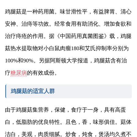
鸡腿菇是一种药用菌。味甘滑性平，有益脾胃、清心
安神、治痔等功效。经常食用有助消化、增加食欲和
治疗痔疮的作用。据《中国药用真菌图鉴》载，鸡腿
菇热水提取物对小白鼠肉瘤180和艾氏抑制率分别为
100%和90%。另据阿斯顿大学报道，鸡腿菇含有治
疗
糖尿病
的有效成份。
鸡腿菇的适宜人群
由于鸡腿菇集营养，保健，食疗于一身，具有高蛋
白，低脂肪的优良特性。且色，香，味形俱佳。菇体
洁白，美观，肉质细腻。炒食，炖食，煲汤均久煮不