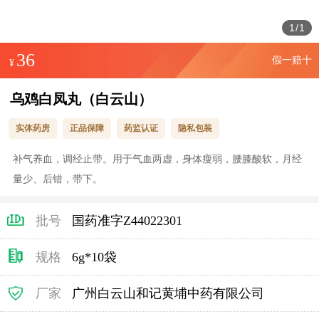
1
/
1
36
假一赔十
¥
乌鸡白凤丸（白云山）
实体药房
正品保障
药监认证
隐私包装
补气养血，调经止带。用于气血两虚，身体瘦弱，腰膝酸软，月经
量少、后错，带下。
批号
国药准字Z44022301
规格
6g*10袋
厂家
广州白云山和记黄埔中药有限公司