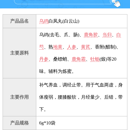
产品品名
乌鸡
白凤丸(白云山)
乌鸡(去毛、爪、肠)、
鹿角胶
、
当归
、
白
芍
、熟
地黄
、
人参
、
黄芪
、香附(醋制)、
主要原料
丹参
、桑螵蛸、
鹿角霜
、
牡蛎
(煅)等20
味。辅料为炼蜜。
补气养血，调经止带。用于气血两虚，身
主要作用
体瘦弱，腰膝酸软，月经量少、后错，带
下。
产品规格
6g*10袋