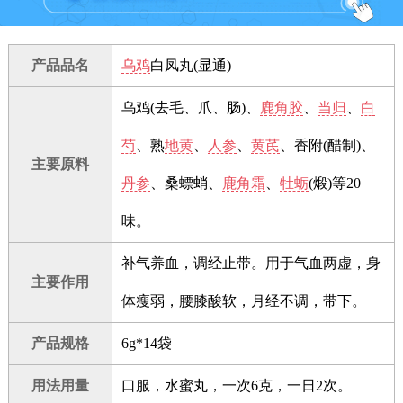
产品品名
乌鸡
白凤丸(显通)
乌鸡(去毛、爪、肠)、
鹿角胶
、
当归
、
白
芍
、熟
地黄
、
人参
、
黄芪
、香附(醋制)、
主要原料
丹参
、桑螵蛸、
鹿角霜
、
牡蛎
(煅)等20
味。
补气养血，调经止带。用于气血两虚，身
主要作用
体瘦弱，腰膝酸软，月经不调，带下。
产品规格
6g*14袋
用法用量
口服，水蜜丸，一次6克，一日2次。