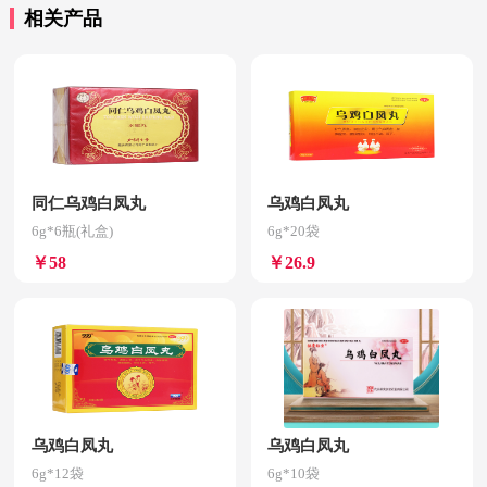
相关产品
同仁乌鸡白凤丸
乌鸡白凤丸
6g*6瓶(礼盒)
6g*20袋
￥58
￥26.9
乌鸡白凤丸
乌鸡白凤丸
6g*12袋
6g*10袋