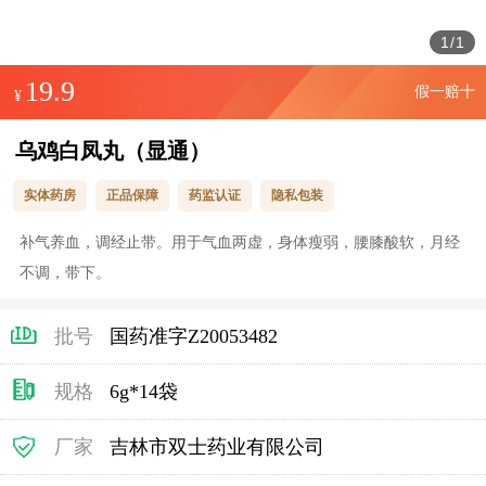
1
/
1
19.9
假一赔十
¥
乌鸡白凤丸（显通）
实体药房
正品保障
药监认证
隐私包装
补气养血，调经止带。用于气血两虚，身体瘦弱，腰膝酸软，月经
不调，带下。
批号
国药准字Z20053482
规格
6g*14袋
厂家
吉林市双士药业有限公司