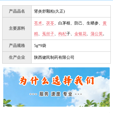
产品品名
肾炎舒颗粒(久正)
苍术
、
茯苓
、白茅根、防己、生晒参、
黄
主要原料
精
、
菟丝子
、
枸杞
子、
金银花
、
蒲公英
。
产品规格
5g*9袋
生产企业
陕西健民制药有限公司