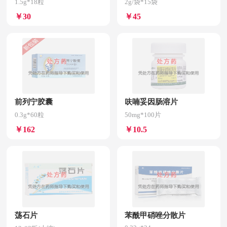
1.5g*18粒
2g/袋*15袋
￥30
￥45
前列宁胶囊
呋喃妥因肠溶片
0.3g*60粒
50mg*100片
￥162
￥10.5
荡石片
苯酰甲硝唑分散片