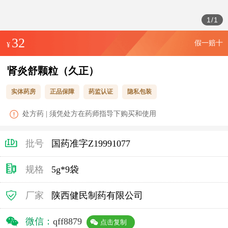
1
/
1
32
假一赔十
¥
肾炎舒颗粒（久正）
实体药房
正品保障
药监认证
隐私包装
处方药 | 须凭处方在药师指导下购买和使用
批号
国药准字Z19991077
规格
5g*9袋
厂家
陕西健民制药有限公司
微信：
qff8879
点击复制