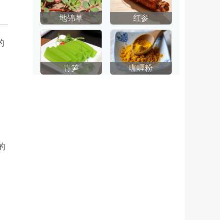
地锦草
红参
的
青笋
咖喱粉
）的