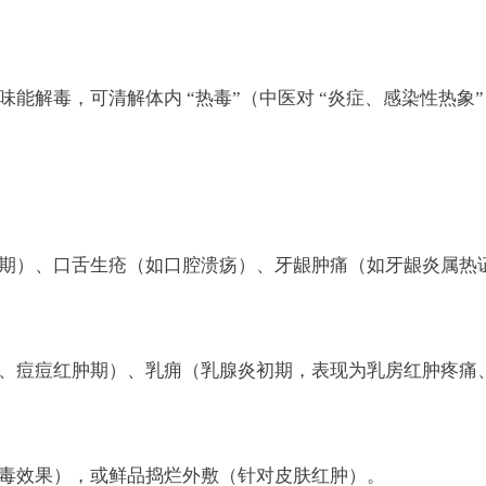
能解毒，可清解体内 “热毒”（中医对 “炎症、感染性热象”
期）、口舌生疮（如口腔溃疡）、牙龈肿痛（如牙龈炎属热
、痘痘红肿期）、乳痈（乳腺炎初期，表现为乳房红肿疼痛
毒效果），或鲜品捣烂外敷（针对皮肤红肿）。