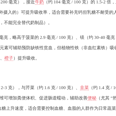
-200 毫克），接近
牛奶
（约 104 毫克 / 100 克）的 1.5-2 倍
额外摄入的）可提升吸收率，适合需要补充钙但乳糖不耐受的
，不能完全替代奶制品）。
，略高于菠菜的 2.9 毫克 / 100 克）、镁（约 30-40 毫克 
 克），其中铁元素可辅助预防缺铁性贫血，但植物性铁（非血红素铁）吸
茄、
橙子
）提升吸收。
 克），与芹菜（约 1.6 克 / 100 克）、
韭菜
（约 1.4 克 / 1
维可增加粪便体积、促进肠道蠕动，辅助改善
便秘
（尤其 “
血糖上升速度，适合需要控制血糖、血脂的人群作为日常蔬菜