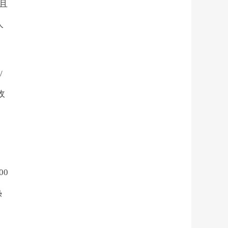
，且
人
/
收
00
热