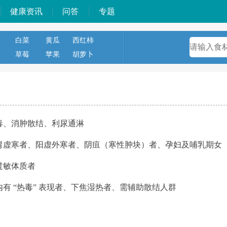
健康资讯
问答
专题
白菜
黄瓜
西红柿
草莓
苹果
胡萝卜
毒、消肿散结、利尿通淋
胃虚寒者、阳虚外寒者、阴疽（寒性肿块）者、孕妇及哺乳期女
过敏体质者
内有 “热毒” 表现者、下焦湿热者、需辅助散结人群