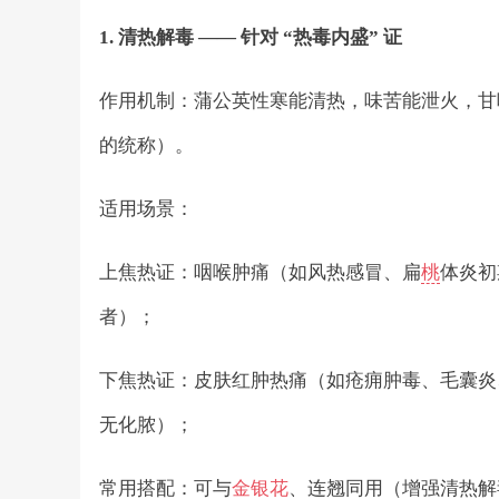
1. 清热解毒 —— 针对 “热毒内盛” 证
作用机制：蒲公英性寒能清热，味苦能泄火，甘味
的统称）。
适用场景：
上焦热证：咽喉肿痛（如风热感冒、扁
桃
体炎初
者）；
下焦热证：皮肤红肿热痛（如疮痈肿毒、毛囊炎
无化脓）；
常用搭配：可与
金银花
、连翘同用（增强清热解