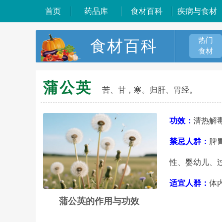
首页
药品库
食材百科
疾病与食材
热门
食材百科
食材
蒲公英
苦、甘，寒。归肝、胃经。
功效：
清热解
禁忌人群：
脾
性、婴幼儿、
适宜人群：
体
蒲公英的作用与功效