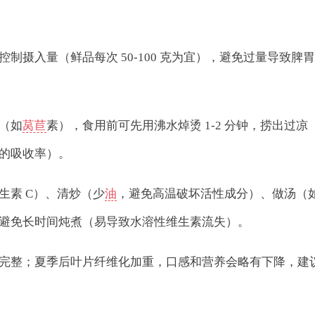
摄入量（鲜品每次 50-100 克为宜），避免过量导致脾胃
（如
莴苣
素），食用前可先用沸水焯烫 1-2 分钟，捞出过凉
的吸收率）。
生素 C）、清炒（少
油
，避免高温破坏活性成分）、做汤（
避免长时间炖煮（易导致水溶性维生素流失）。
完整；夏季后叶片纤维化加重，口感和营养会略有下降，建