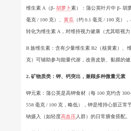
维生素 A（β-
胡萝卜
素）：蒲公英叶片中 β- 胡萝
毫克 / 100 克）、
黄瓜
（约 0.1 毫克 / 100 
转化为维生素 A，对维持视力健康（尤其暗视
B 族维生素：含有少量维生素 B2（核黄素）、维生素
克）可辅助参与能量代谢，改善皮肤、黏膜的健
2. 矿物质类：钾、钙突出，兼顾多种微量元素
钾元素：蒲公英是高钾食材（每 100 克约含 300
558 毫克 / 100 克，略低），钾是维持
钠摄入（如轻度
高血压
人群）的日常膳食搭配。