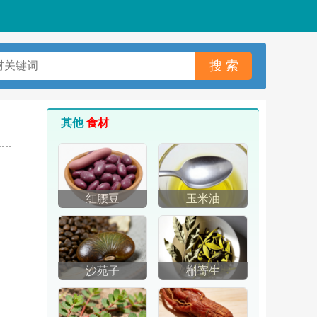
其他
食材
红腰豆
玉米油
沙苑子
槲寄生