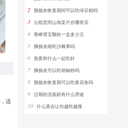
2
胰腺炎恢复期间可以吃绿豆糕吗
3
云植昆明山海棠片在哪里买
4
青峰肾宝颗粒一盒多少元
5
胰腺炎能吃沙棘果吗
6
燕窝和什么一起吃好
7
胰腺炎可以吃胡椒粉吗
8
胰腺炎恢复期可以吃黄花鱼吗
9
过期的洗面奶有什么用途
毒，适
10
什么菜会让你越吃越瘦