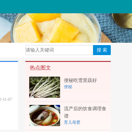
热点图文
便秘吃雪里蕻好
便秘
2-11-07
流产后的饮食调理食
谱
育儿母婴