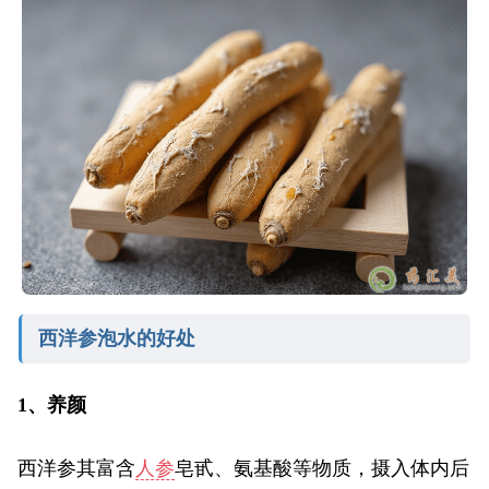
西洋参泡水的好处
1、养颜
西洋参其富含
人参
皂甙、氨基酸等物质，摄入体内后