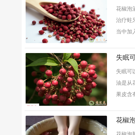
花椒泡
治疗蛀
当中加
失眠
失眠可
油是从
果皮含
花椒
花椒泡