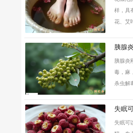
样，具
花、艾
胰腺
胰腺炎
毒，麻
杀虫解
失眠
失眠可