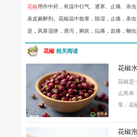
花椒
用作中药，有温中行气、逐寒、止痛、杀虫
表皮麻醉剂。花椒温中散寒，除湿，止痛，杀虫
逆，风寒湿痹，泄泻，痢疾，疝痛，齿痛，蛔虫
花椒
相关阅读
花椒
花椒是
么简单
享：花
花椒