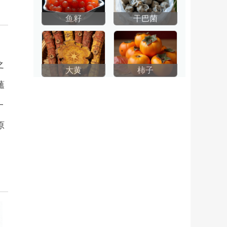
鱼籽
干巴菌
、
之
大黄
柿子
蘸
一
原