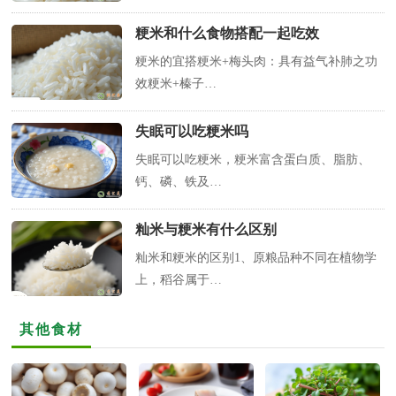
粳米和什么食物搭配一起吃效
粳米的宜搭粳米+梅头肉：具有益气补肺之功
效粳米+榛子…
失眠可以吃粳米吗
失眠可以吃粳米，粳米富含蛋白质、脂肪、
钙、磷、铁及…
籼米与粳米有什么区别
籼米和粳米的区别1、原粮品种不同在植物学
上，稻谷属于…
其他食材