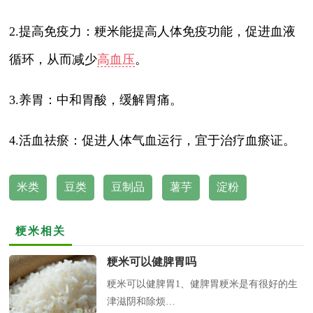
2.提高免疫力：粳米能提高人体免疫功能，促进血液
循环，从而减少
高血压
。
3.养胃：中和胃酸，缓解胃痛。
4.活血祛瘀：促进人体气血运行，宜于治疗血瘀证。
米类
豆类
豆制品
薯芋
淀粉
粳米相关
粳米可以健脾胃吗
粳米可以健脾胃1、健脾胃粳米是有很好的生
津滋阴和除烦…