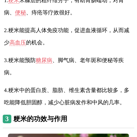
1.
粳米
米糠层的粗纤维分子，有助胃肠蠕动，对胃
病、
便秘
、痔疮等疗效很好。
2.粳米能提高人体免疫功能，促进血液循环，从而减
少
高血压
的机会。
3.粳米能预防
糖尿病
、脚气病、老年斑和便秘等疾
病。
4.粳米中的蛋白质、脂肪、维生素含量都比较多，多
吃能降低胆固醇，减少心脏病发作和中风的几率。
3
粳米的功效与作用