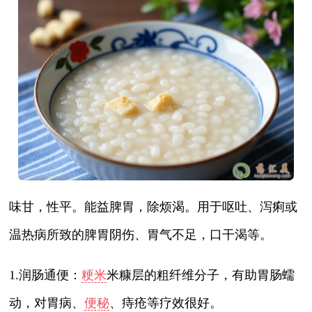
味甘，性平。能益脾胃，除烦渴。用于呕吐、泻痢或
温热病所致的脾胃阴伤、胃气不足，口干渴等。
1.润肠通便：
粳米
米糠层的粗纤维分子，有助胃肠蠕
动，对胃病、
便秘
、痔疮等疗效很好。