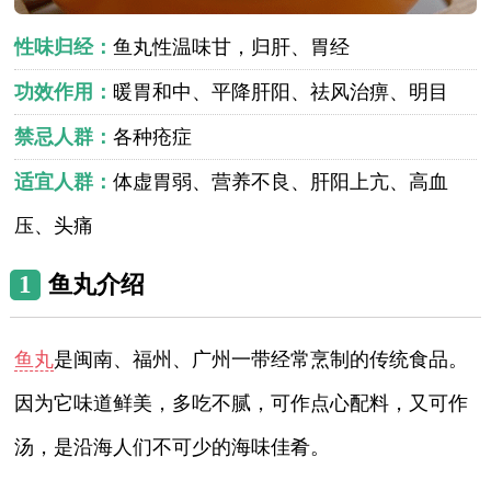
性味归经：
鱼丸性温味甘，归肝、胃经
功效作用：
暖胃和中、平降肝阳、祛风治痹、明目
禁忌人群：
各种疮症
适宜人群：
体虚胃弱、营养不良、肝阳上亢、高血
压、头痛
1
鱼丸介绍
鱼丸
是闽南、福州、广州一带经常烹制的传统食品。
因为它味道鲜美，多吃不腻，可作点心配料，又可作
汤，是沿海人们不可少的海味佳肴。