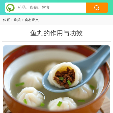
位置：
鱼类
> 食材正文
鱼丸的作用与功效