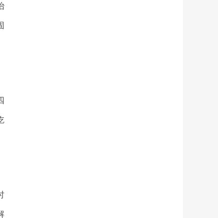
治
固
四
吃
时
解