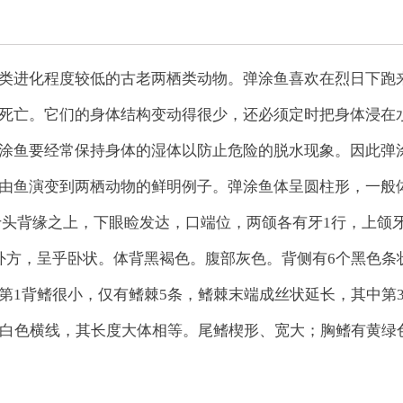
类进化程度较低的古老两栖类动物。弹涂鱼喜欢在烈日下跑
死亡。它们的身体结构变动得很少，还必须定时把身体浸在
涂鱼要经常保持身体的湿体以防止危险的脱水现象。因此弹
由鱼演变到两栖动物的鲜明例子。弹涂鱼体呈圆柱形，一般
突出于头背缘之上，下眼睑发达，口端位，两颌各有牙1行，上颌
外方，呈乎卧状。体背黑褐色。腹部灰色。背侧有6个黑色条
第1背鳍很小，仅有鳍棘5条，鳍棘末端成丝状延长，其中第
灰白色横线，其长度大体相等。尾鳍楔形、宽大；胸鳍有黄绿