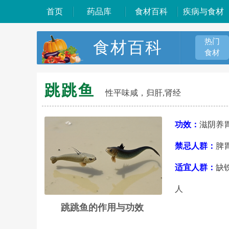
首页
药品库
食材百科
疾病与食材
热门
食材百科
食材
跳跳鱼
性平味咸，归肝,肾经
功效：
滋阴养
禁忌人群：
脾
适宜人群：
缺
人
跳跳鱼的作用与功效