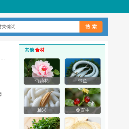
其他
食材
芍药花
带鱼
病
籼米
桑寄生