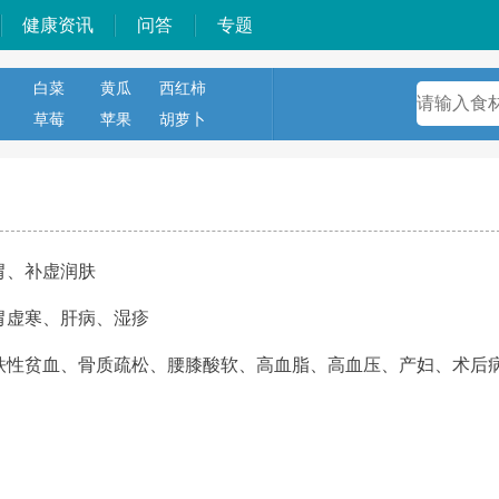
健康资讯
问答
专题
白菜
黄瓜
西红柿
草莓
苹果
胡萝卜
胃、补虚润肤
胃虚寒、肝病、湿疹
铁性贫血、骨质疏松、腰膝酸软、高血脂、高血压、产妇、术后