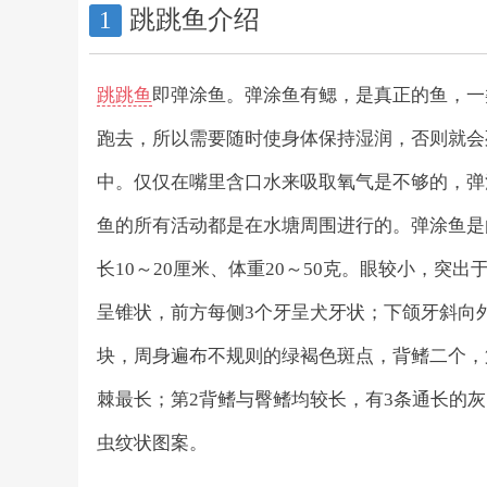
跳跳鱼介绍
1
跳跳鱼
即弹涂鱼。弹涂鱼有鳃，是真正的鱼，一
跑去，所以需要随时使身体保持湿润，否则就会
中。仅仅在嘴里含口水来吸取氧气是不够的，弹
鱼的所有活动都是在水塘周围进行的。弹涂鱼是
长10～20厘米、体重20～50克。眼较小，
呈锥状，前方每侧3个牙呈犬牙状；下颌牙斜向
块，周身遍布不规则的绿褐色斑点，背鳍二个，
棘最长；第2背鳍与臀鳍均较长，有3条通长的
虫纹状图案。