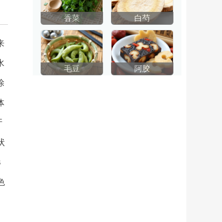
香菜
白芍
来
水
毛豆
阿胶
涂
体
牙
状
3
色