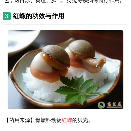
色，对目赤、黄疸、脚气、痔疮等疾病有食疗作用。
3
红螺的功效与作用
【药用来源】骨螺科动物
红螺
的贝壳。