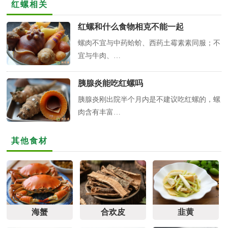
红螺相关
红螺和什么食物相克不能一起
螺肉不宜与中药蛤蚧、西药土霉素素同服；不
宜与牛肉、…
胰腺炎能吃红螺吗
胰腺炎刚出院半个月内是不建议吃红螺的，螺
肉含有丰富…
其他食材
海蟹
合欢皮
韭黄