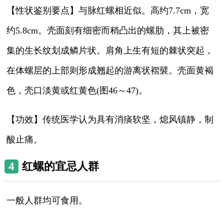
【性状鉴别要点】与脉红螺相近似。高约7.7cm，宽
约5.8cm。壳面刻有细密而稍凸出的螺肋，其上被密
集的生长纹划成鳞片状。肩角上生有短的棘状突起，
在体螺层的上部则形成翘起的游离状褶襞。壳面黄褐
色，壳口淡黄或红黄色(图46～47)。
【功效】传统医学认为具有消痰软坚，熄风镇静，制
酸止痛。
4
红螺的宜忌人群
一般人群均可食用。