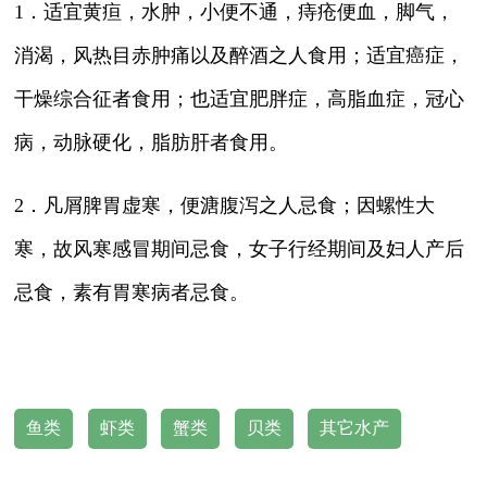
1．适宜黄疸，水肿，小便不通，痔疮便血，脚气，
消渴，风热目赤肿痛以及醉酒之人食用；适宜癌症，
干燥综合征者食用；也适宜肥胖症，高脂血症，冠心
病，动脉硬化，脂肪肝者食用。
2．凡屑脾胃虚寒，便溏腹泻之人忌食；因螺性大
寒，故风寒感冒期间忌食，女子行经期间及妇人产后
忌食，素有胃寒病者忌食。
鱼类
虾类
蟹类
贝类
其它水产