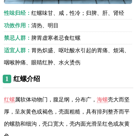
性味归经：
红螺味甘、咸，性冷；归脾、肝、肾经
功效作用：
清热、明目
禁忌人群：
脾胃虚寒者忌食红螺
适宜人群：
胃热炽盛、呕吐酸水引起的胃痛、烦渴、
咽喉肿痛、眼睛红肿、水火烫伤
1
红螺介绍
红螺
属软体动物门，腹足纲，分布广，
海螺
壳大而坚
厚，呈灰黄色或褐色，壳面粗糙，具有排列整齐而平
的螺肋和细沟，壳口宽大，壳内面光滑呈红色或灰黄
色。