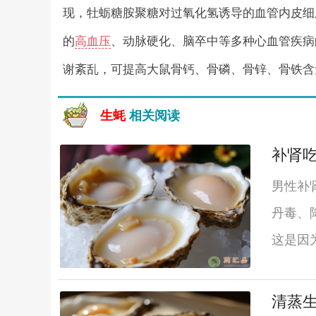
现，牡蛎糖胺聚糖对过氧化氢诱导的血管内皮细
的
高血压
、动脉硬化、脑卒中等多种心血管疾病
谢紊乱，可提高大鼠骨钙、骨磷、骨锌、骨铁含
生蚝
相关阅读
补肾
男性补
丹毒、
这是因
清蒸