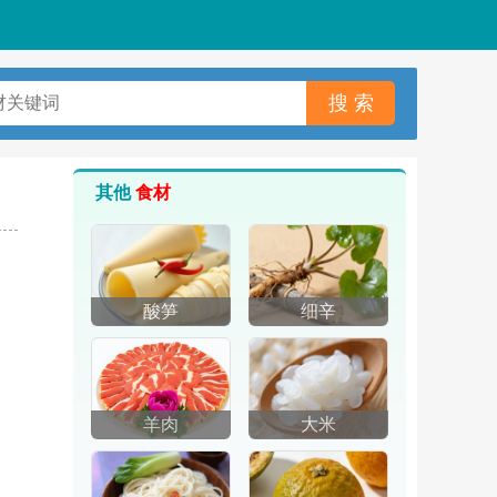
其他
食材
酸笋
细辛
，
羊肉
大米