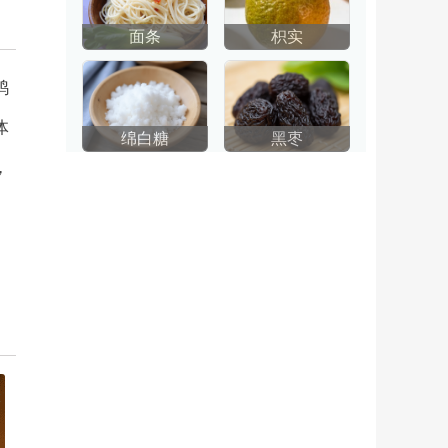
面条
枳实
鸭
体
绵白糖
黑枣
，