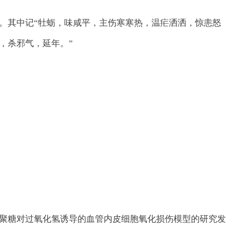
。其中记“牡蛎，味咸平，主伤寒寒热，温疟洒洒，惊恚怒
，杀邪气，延年。”
聚糖对过氧化氢诱导的血管内皮细胞氧化损伤模型的研究发