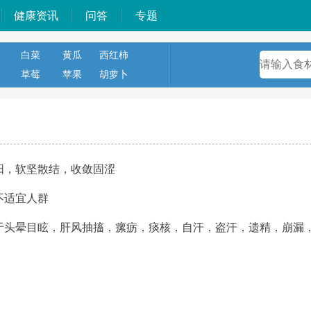
健康资讯
问答
专题
白菜
黄瓜
西红柿
草莓
苹果
胡萝卜
阳，软坚散结，收敛固涩
不适宜人群
于头晕目眩，肝风抽搐，瘰疬，痰核，自汗，盗汗，遗精，崩漏