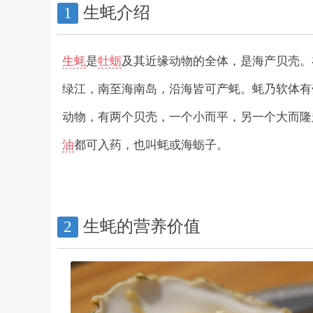
生蚝介绍
1
生蚝
是
牡蛎
及其近缘动物的全体，是海产贝壳。
绿江，南至海南岛，沿海皆可产蚝。蚝乃软体有
动物，有两个贝壳，一个小而平，另一个大而隆
油
都可入药，也叫蚝或海蛎子。
生蚝的营养价值
2