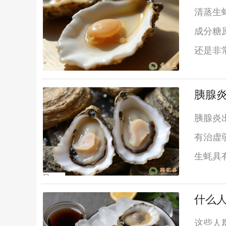
清蒸生
成分糖
还是非
胰腺炎
胰腺炎
有治虚
生蚝具
什么
这些人