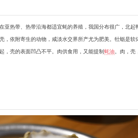
在亚热带、热带沿海都适宜蚝的养殖，我国分布很广，北起
壳，依附寄生的动物，咸淡水交界所产尤为肥美。牡蛎是软
起，壳的表面凹凸不平。肉供食用，又能提制
蚝油
。肉，壳