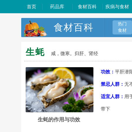
首页
药品库
食材百科
疾病与食材
热门
食材百科
食材
生蚝
咸，微寒。归肝、肾经
功效：
平肝潜
禁忌人群：
无
适宜人群：
用
带下
生蚝的作用与功效