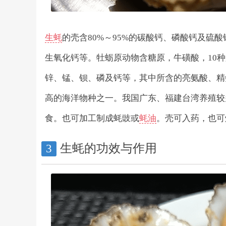
生蚝
的壳含80%～95%的碳酸钙、磷酸钙及硫
生氧化钙等。牡蛎原动物含糖原，牛磺酸，10种必
锌、锰、钡、磷及钙等，其中所含的亮氨酸、精
高的海洋物种之一。我国广东、福建台湾养殖较
食。也可加工制成蚝豉或
蚝油
。壳可入药，也可
生蚝的功效与作用
3