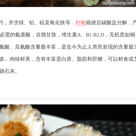
酸钙，并含镁、铝、硅及氧化铁等．
牡蛎
煅烧后碳酸盐分解，
需的氨基酸，谷胱甘肽，维生素A、B1.B2.D，无机质如铜
氨酸、瓜氨酸含量最丰富，是迄今为止人类所发现的含量最
多。肉味鲜美，含有丰富蛋白质、脂肪和肝糖，可以鲜食或
烧石灰。