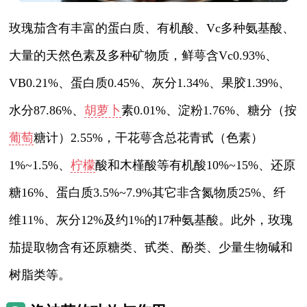
玫瑰茄含有丰富的蛋白质、有机酸、Vc多种氨基酸、
大量的天然色素及多种矿物质，鲜萼含Vc0.93%、
VB0.21%、蛋白质0.45%、灰分1.34%、果胶1.39%、
水分87.86%、
胡萝卜
素0.01%、淀粉1.76%、糖分（按
葡萄
糖计）2.55%，干花萼含总花青甙（色素）
1%~1.5%、
柠檬
酸和木槿酸等有机酸10%~15%、还原
糖16%、蛋白质3.5%~7.9%其它非含氮物质25%、纤
维11%、灰分12%及约1%的17种氨基酸。此外，玫瑰
茄提取物含有还原糖类、甙类、酚类、少量生物碱和
树脂类等。