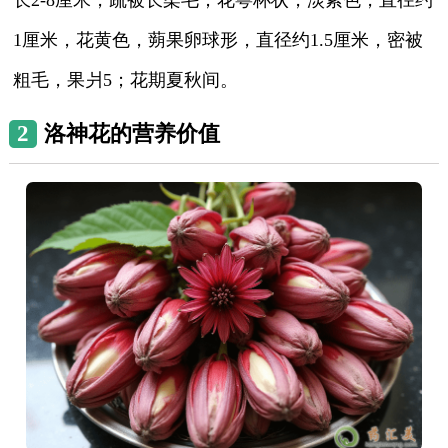
1厘米，花黄色，蒴果卵球形，直径约1.5厘米，密被
粗毛，果爿5；花期夏秋间。
2
洛神花的营养价值