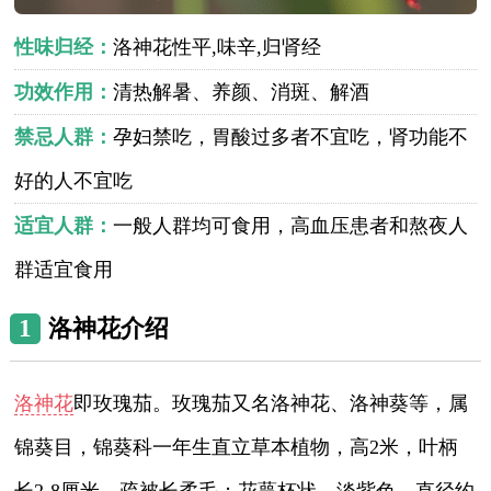
性味归经：
洛神花性平,味辛,归肾经
功效作用：
清热解暑、养颜、消斑、解酒
禁忌人群：
孕妇禁吃，胃酸过多者不宜吃，肾功能不
好的人不宜吃
适宜人群：
一般人群均可食用，高血压患者和熬夜人
群适宜食用
1
洛神花介绍
洛神花
即玫瑰茄。玫瑰茄又名洛神花、洛神葵等，属
锦葵目，锦葵科一年生直立草本植物，高2米，叶柄
长2-8厘米，疏被长柔毛；花萼杯状，淡紫色，直径约