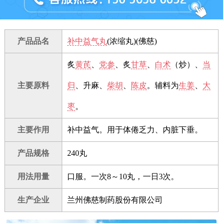
产品品名
补中益气丸
(浓缩丸)(佛慈)
炙
黄芪
、
党参
、炙
甘草
、
白术
（炒）、
当
主要原料
归
、升麻、
柴胡
、
陈皮
。辅料为
生姜
、
大
枣
。
主要作用
补中益气。用于体倦乏力、内脏下垂。
产品规格
240丸
用法用量
口服。一次8～10丸，一日3次。
生产企业
兰州佛慈制药股份有限公司