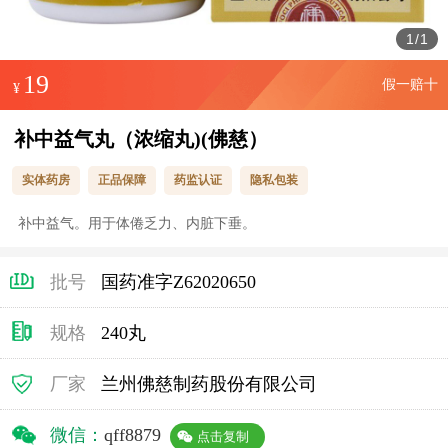
1
/
1
19
假一赔十
¥
补中益气丸（浓缩丸)(佛慈）
实体药房
正品保障
药监认证
隐私包装
补中益气。用于体倦乏力、内脏下垂。
批号
国药准字Z62020650
规格
240丸
厂家
兰州佛慈制药股份有限公司
微信：
qff8879
点击复制