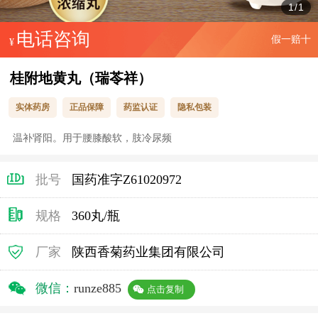
1
/
1
电话咨询
假一赔十
¥
桂附地黄丸（瑞苓祥）
实体药房
正品保障
药监认证
隐私包装
温补肾阳。用于腰膝酸软，肢冷尿频
批号
国药准字Z61020972
规格
360丸/瓶
厂家
陕西香菊药业集团有限公司
微信：
runze885
点击复制