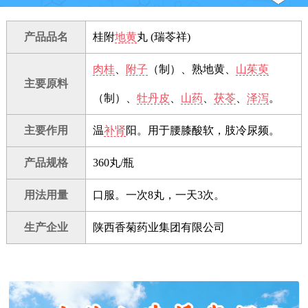
产品品名
桂附
地黄
丸 (瑞苓祥)
肉桂
、
附子
（制）、熟地黄、
山茱萸
主要原料
（制）、
牡丹皮
、
山药
、
茯苓
、
泽泻
。
主要作用
温
补肾
阳。用于腰膝酸软，肢冷尿频。
产品规格
360丸/瓶
用法用量
口服。一次8丸，一天3次。
生产企业
陕西香菊药业集团有限公司