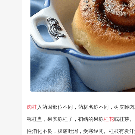
肉桂
入药因部位不同，药材名称不同，树皮称肉
称桂盅，果实称桂子，初结的果称
桂花
或桂芽。
性消化不良，腹痛吐泻，受寒经闭。桂枝有发汗