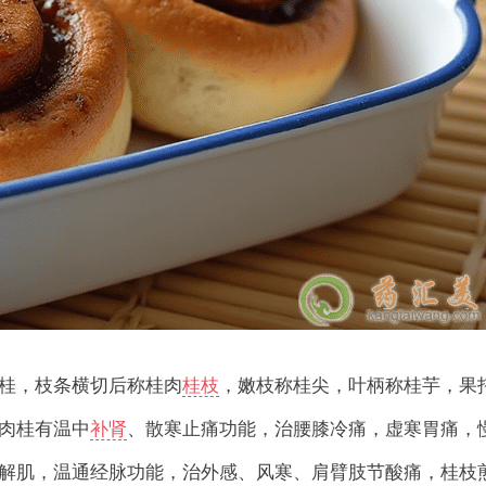
桂，枝条横切后称桂肉
桂枝
，嫩枝称桂尖，叶柄称桂芋，果
肉桂有温中
补肾
、散寒止痛功能，治腰膝冷痛，虚寒胃痛，
解肌，温通经脉功能，治外感、风寒、肩臂肢节酸痛，桂枝