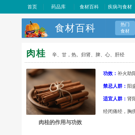
首页
药品库
食材百科
疾病与食材
热门
食材百科
食材
肉桂
辛、甘，热。归肾、脾、心、肝经
功效：
补火助
禁忌人群：
阳
适宜人群：
肾
经闭痛经，胸
肉桂的作用与功效