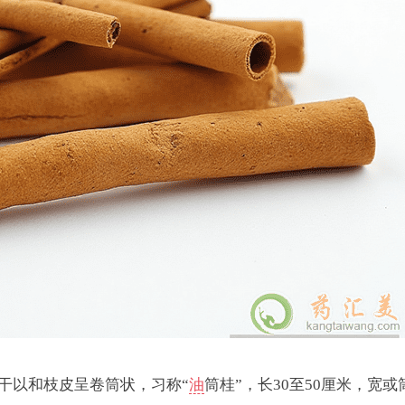
干以和枝皮呈卷筒状，习称“
油
筒桂”，长30至50厘米，宽或