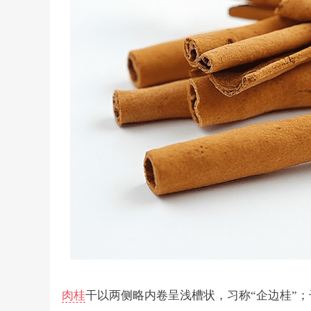
肉桂
干以两侧略内卷呈浅槽状，习称“企边桂”；