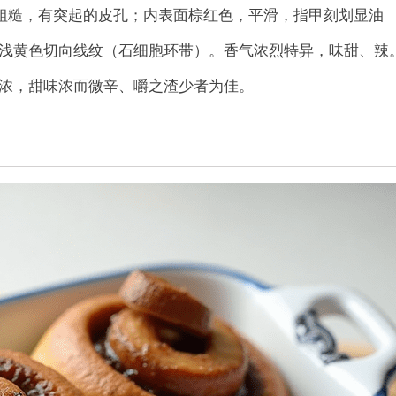
略粗糙，有突起的皮孔；内表面棕红色，平滑，指甲刻划显油
浅黄色切向线纹（石细胞环带）。香气浓烈特异，味甜、辣
浓，甜味浓而微辛、嚼之渣少者为佳。