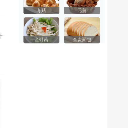
冬菇
元蘑
叶
金针菇
全麦面包