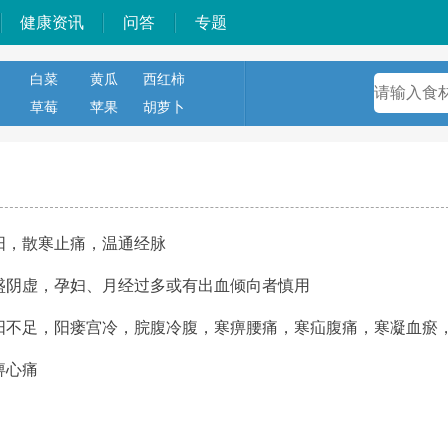
健康资讯
问答
专题
白菜
黄瓜
西红柿
草莓
苹果
胡萝卜
阳，散寒止痛，温通经脉
盛阴虚，孕妇、月经过多或有出血倾向者慎用
阳不足，阳瘘宫冷，脘腹冷腹，寒痹腰痛，寒疝腹痛，寒凝血瘀
痹心痛