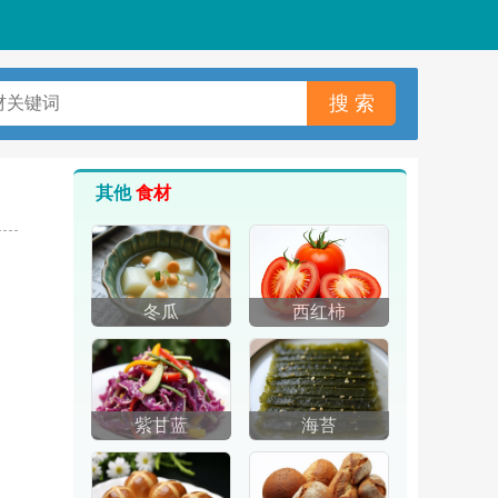
其他
食材
冬瓜
西红柿
，
紫甘蓝
海苔