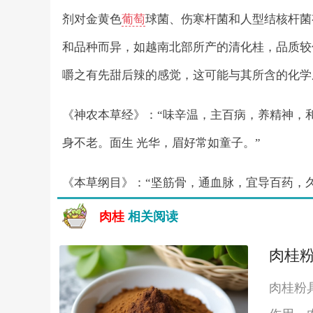
剂对金黄色
葡萄
球菌、伤寒杆菌和人型结核杆菌
和品种而异，如越南北部所产的清化桂，品质较
嚼之有先甜后辣的感觉，这可能与其所含的化学
《神农本草经》：“味辛温，主百病，养精神，
身不老。面生 光华，眉好常如童子。”
《本草纲目》：“坚筋骨，通血脉，宜导百药，
肉桂
相关阅读
肉桂
肉桂粉