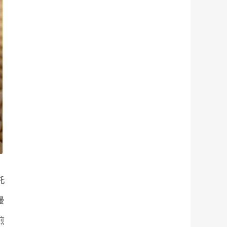
托
慢
煎