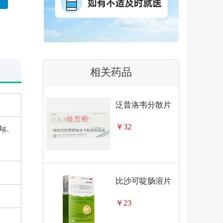
相关药品
泛昔洛韦分散片
￥32
4g、
比沙可啶肠溶片
￥23