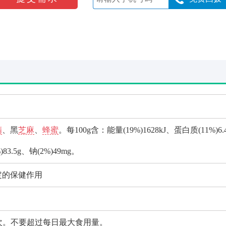
精
、黑
芝麻
、
蜂蜜
。每100g含：能量(19%)1628kJ、蛋白质(11%)6.
83.5g、钠(2%)49mg。
定的保健作用
2次。不要超过每日最大食用量。