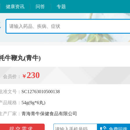
健康资讯
问答
专题
牦牛鞭丸(青牛)
230
￥
会员价：
批准文号：
SC12763010500138
产品规格：
54g(9g*6丸)
生产厂家：
青海青牛保健食品有限公司
提交需求
免费回拨