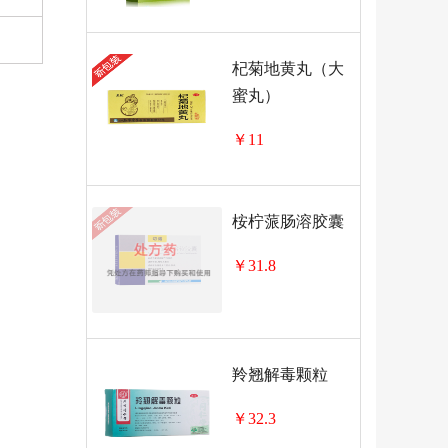
杞菊地黄丸（大
蜜丸）
￥11
桉柠蒎肠溶胶囊
￥31.8
羚翘解毒颗粒
￥32.3