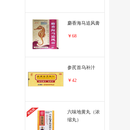
麝香海马追风膏
￥68
参芪首乌补汁
￥42
六味地黄丸（浓
缩丸）