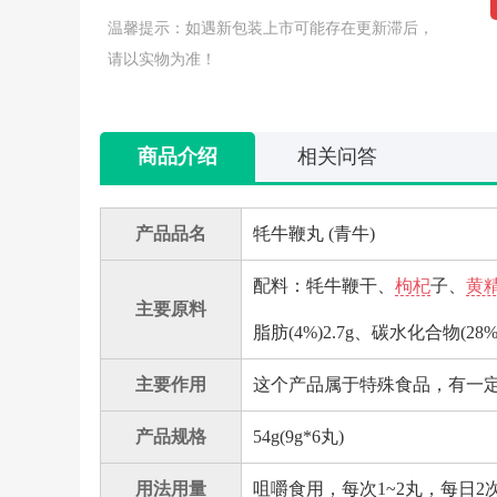
温馨提示：如遇新包装上市可能存在更新滞后，
请以实物为准！
商品介绍
相关问答
产品品名
牦牛鞭丸 (青牛)
配料：牦牛鞭干、
枸杞
子、
黄
主要原料
脂肪(4%)2.7g、碳水化合物(28%)
主要作用
这个产品属于特殊食品，有一
产品规格
54g(9g*6丸)
用法用量
咀嚼食用，每次1~2丸，每日