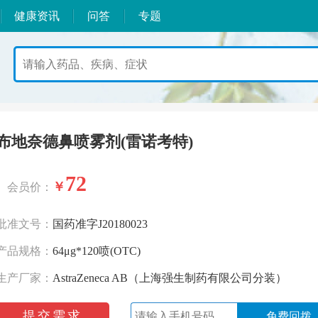
健康资讯
问答
专题
布地奈德鼻喷雾剂(雷诺考特)
72
￥
会员价：
批准文号：
国药准字J20180023
产品规格：
64μg*120喷(OTC)
生产厂家：
AstraZeneca AB（上海强生制药有限公司分装）
提交需求
免费回拨