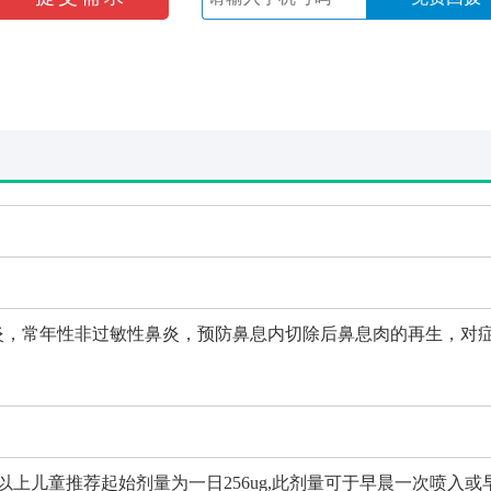
炎，常年性非过敏性鼻炎，预防鼻息内切除后鼻息肉的再生，对
以上儿童推荐起始剂量为一日256ug,此剂量可于早晨一次喷入或