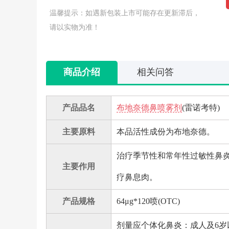
温馨提示：如遇新包装上市可能存在更新滞后，
请以实物为准！
商品介绍
相关问答
产品品名
布地奈德鼻喷雾剂
(雷诺考特)
主要原料
本品活性成份为布地奈德。
治疗季节性和常年性过敏性鼻
主要作用
疗鼻息肉。
产品规格
64μg*120喷(OTC)
剂量应个体化鼻炎：成人及6岁