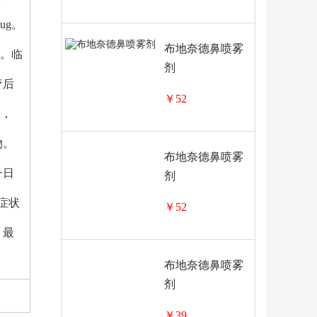
ug。
布地奈德鼻喷雾
量。临
剂
疗后
￥52
炎，
物。
布地奈德鼻喷雾
一日
剂
症状
￥52
，最
布地奈德鼻喷雾
剂
￥39