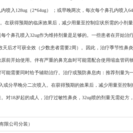
入128ug（2*64ug） ；或早晚两次，每次每个鼻孔内喷入64
用增加。在获得预期的临床效果后，减少用量至控制症状所需的小剂
每个鼻孔喷入32ug作为维持剂量是足够的。一些患者在开始治
疗数天后才可获全效（少数患者需要2周）。因此，治疗季节性鼻
敏原前开始使用。伴有严重的鼻充血时可能需配合使用缩血管药
时可能需要同时给予辅助治疗。治疗或预防鼻息肉：推荐剂量为
次喷入或分早晚分二次喷入。在获得预期的效果后，减少用量至控制
。对18岁起的成人，治疗过敏性鼻炎，32ug喷的剂量无需处方
生制药有限公司分装）