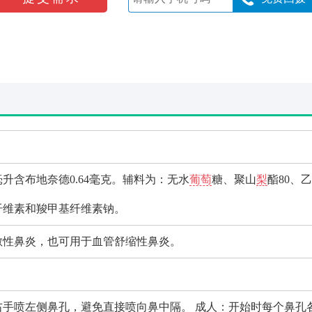
升含布地奈德0.64毫克。辅料为：无水
葡萄
糖、聚山
梨
酯80、
纤维素和羧甲基纤维素钠。
敏性鼻炎，也可用于血管舒缩性鼻炎。
手喷左侧鼻孔，避免直接喷向鼻中隔。 成人：开始时每个鼻孔