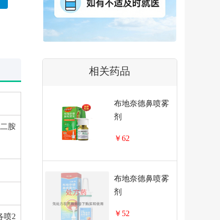
相关药品
布地奈德鼻喷雾
剂
乙二胺
￥62
布地奈德鼻喷雾
剂
￥52
各喷2