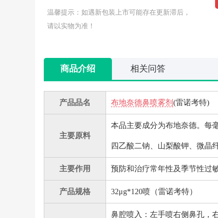
温馨提示：如遇新包装上市可能存在更新滞后，
请以实物为准！
商品介绍
相关问答
产品品名
布地奈德鼻喷雾剂
(雷诺考特)
本品主要成分为布地奈德。每毫
主要原料
四乙酸二钠、山梨酸钾、微晶
主要作用
预防和治疗常年性及季节性过
产品规格
32μg*120喷（雷诺考特）
鼻腔喷入：左手喷右侧鼻孔，右