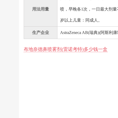
用法用量
喷，早晚各1次，一日最大剂量不
岁以上儿童：同成人。
生产企业
AstraZeneca AB(瑞典)(阿
布地奈德鼻喷雾剂(雷诺考特)多少钱一盒