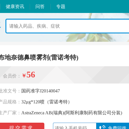
健康资讯
问答
专题
布地奈德鼻喷雾剂(雷诺考特)
56
￥
会员价：
批准文号：
国药准字J20140047
产品规格：
32μg*120喷（雷诺考特）
生产厂家：
AstraZeneca AB(瑞典)(阿斯利康制药有限公司分装)
提交需求
免费回拨