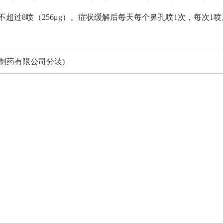
超过8喷（256μg）。症状缓解后每天每个鼻孔喷1次，每次1喷。
斯利康制药有限公司分装)