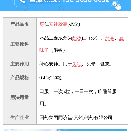
产品品名
枣
仁
安神胶囊
(德众)
本品主要成分为
酸枣
仁（炒）、
丹参
、
五
主要原料
味子
（醋炙）。
主要作用
补心安神。用于
失眠
、头晕，健忘。
产品规格
0.45g*50粒
口服，一次5粒，一日一次，临睡前服
用法用量
用。
生产企业
国药集团同济堂(贵州)制药有限公司