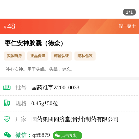
1
/
1
48
假一赔十
¥
枣仁安神胶囊（德众）
实体药房
正品保障
药监认证
隐私包装
补心安神。用于失眠、头晕，健忘。
批号
国药准字Z20010033
规格
0.45g*50粒
厂家
国药集团同济堂(贵州)制药有限公司
微信：
qff8879
点击复制