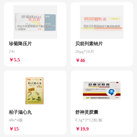
珍菊降压片
贝前列素钠片
24s
20μg*10片
￥5.5
￥46
柏子滋心丸
舒神灵胶囊
48s*4板
0.3g*3*12粒/板
￥15
￥19.9