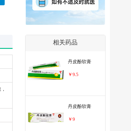
相关药品
丹皮酚软膏
￥9.5
患，
丹皮酚软膏
￥9