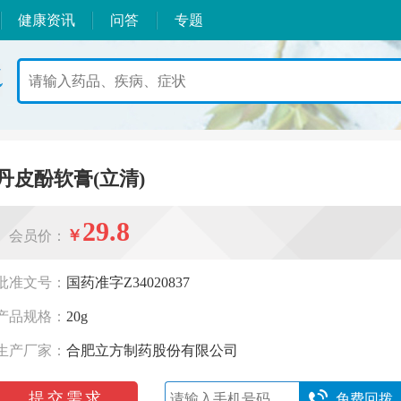
健康资讯
问答
专题
丹皮酚软膏(立清)
29.8
￥
会员价：
批准文号：
国药准字Z34020837
产品规格：
20g
生产厂家：
合肥立方制药股份有限公司
提交需求
免费回拨