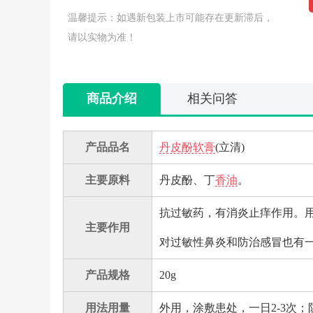
温馨提示：如遇新包装上市可能存在更新滞后，
请以实物为准！
商品介绍
相关问答
产品品名
丹皮酚软膏
(立清)
主要原料
丹皮酚、丁
香油
。
抗过敏药，有消炎止痒作用。
主要作用
对过敏性鼻炎和防治感冒也有
产品规格
20g
用法用量
外用，涂敷患处，一日2-3次