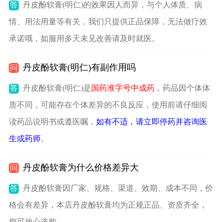
答
丹皮酚软膏(明仁)的效果因人而异，与个人体质、病
情、用法用量等有关，我们只提供正品保障，无法做疗效
承诺哦，如服用多天未见改善请及时就医。
丹皮酚软膏(明仁)有副作用吗
问
答
丹皮酚软膏(明仁)是
国药准字号中成药
，药品因个体体
质不同，可能存在个体差异的不良反应，使用前请仔细阅
读药品说明书或遵医嘱，
如有不适，请立即停药并咨询医
生或药师
。
丹皮酚软膏为什么价格差异大
问
答
丹皮酚软膏因厂家、规格、渠道、效期、成本不同，价
格会有差异，本店丹皮酚软膏均为正规正品、资质齐全，
您可放心选购。