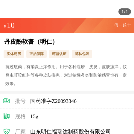
1
/
1
10
假一赔十
¥
丹皮酚软膏（明仁）
实体药房
正品保障
药监认证
隐私包装
抗过敏药，有消炎止痒作用。用于各种湿疹，皮炎，皮肤瘙痒，蚊
臭虫叮咬红肿等各种皮肤疾患，对过敏性鼻炎和防治感冒也有一定
效果。
批号
国药准字Z20093346
规格
15g
厂家
山东明仁福瑞达制药股份有限公司