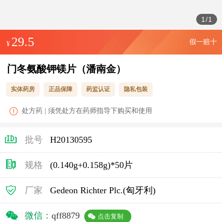
1
/
1
29.5
假一赔十
¥
门冬氨酸钾镁片（潘南金）
实体药房
正品保障
药监认证
隐私包装
处方药 | 须凭处方在药师指导下购买和使用
批号
H20130595
规格
(0.140g+0.158g)*50片
厂家
Gedeon Richter Plc.(匈牙利)
微信：
qff8879
点击复制