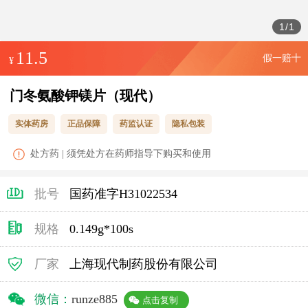
1
/
1
11.5
假一赔十
¥
门冬氨酸钾镁片（现代）
实体药房
正品保障
药监认证
隐私包装
处方药 | 须凭处方在药师指导下购买和使用
批号
国药准字H31022534
规格
0.149g*100s
厂家
上海现代制药股份有限公司
微信：
runze885
点击复制