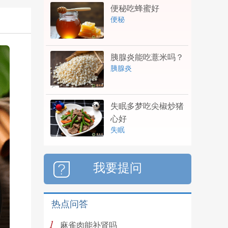
便秘吃蜂蜜好
便秘
胰腺炎能吃薏米吗？
胰腺炎
失眠多梦吃尖椒炒猪
心好
失眠
我要提问
热点问答
1
麻雀肉能补肾吗