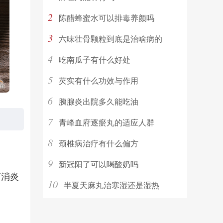
2
陈醋蜂蜜水可以排毒养颜吗
3
六味壮骨颗粒到底是治啥病的
4
吃南瓜子有什么好处
5
芡实有什么功效与作用
6
胰腺炎出院多久能吃油
7
青峰血府逐瘀丸的适应人群
8
颈椎病治疗有什么偏方
9
新冠阳了可以喝酸奶吗
菌消炎
10
半夏天麻丸治寒湿还是湿热