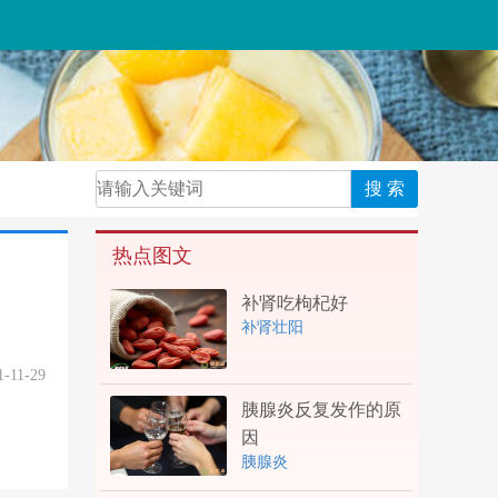
热点图文
补肾吃枸杞好
补肾壮阳
1-11-29
胰腺炎反复发作的原
因
胰腺炎