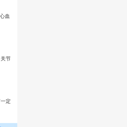
心血
、关节
有一定