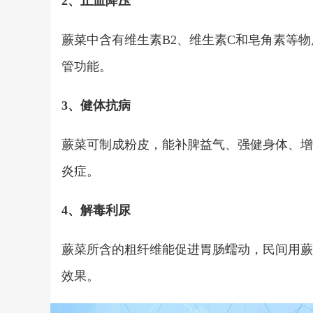
2、止血降压
蕨菜中含有维生素B2、维生素C和皂角素等
管功能。
3、健体抗病
蕨菜可制成粉皮，能补脾益气、强健身体、增
炎症。
4、解毒利尿
蕨菜所含的粗纤维能促进胃肠蠕动，民间用蕨
效果。