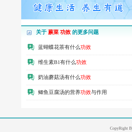
关于
蕨菜 功效
的更多问题
蓝蝴蝶花茶有什么
功效
维生素B1有什么
功效
奶油蘑菇汤有什么
功效
鲫鱼豆腐汤的营养
功效
与作用
CopyRi