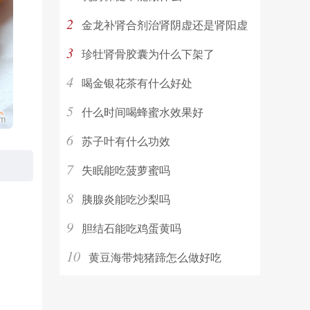
2
金龙补肾合剂治肾阴虚还是肾阳虚
3
珍牡肾骨胶囊为什么下架了
4
喝金银花茶有什么好处
5
什么时间喝蜂蜜水效果好
6
苏子叶有什么功效
7
失眠能吃菠萝蜜吗
8
胰腺炎能吃沙梨吗
9
胆结石能吃鸡蛋黄吗
10
黄豆海带炖猪蹄怎么做好吃