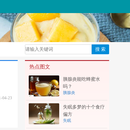
热点图文
胰腺炎能吃蜂蜜水
吗？
胰腺炎
1-04-23
失眠多梦的十个食疗
偏方
失眠