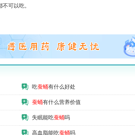
都不可以吃。
吃
蚕蛹
有什么好处
蚕蛹
有什么营养价值
失眠能吃
蚕蛹
吗
高血脂能吃
蚕蛹
吗