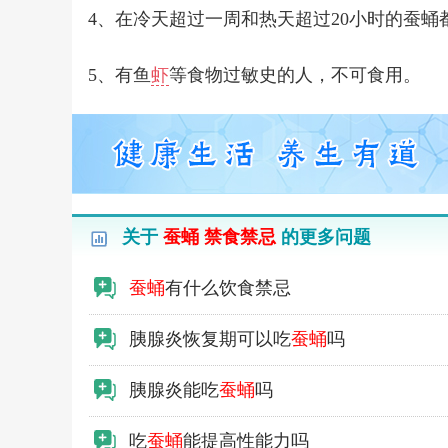
4、在冷天超过一周和热天超过20小时的蚕蛹
5、有鱼
虾
等食物过敏史的人，不可食用。
关于
蚕蛹 禁食禁忌
的更多问题
蚕蛹
有什么饮食禁忌
胰腺炎恢复期可以吃
蚕蛹
吗
胰腺炎能吃
蚕蛹
吗
吃
蚕蛹
能提高性能力吗