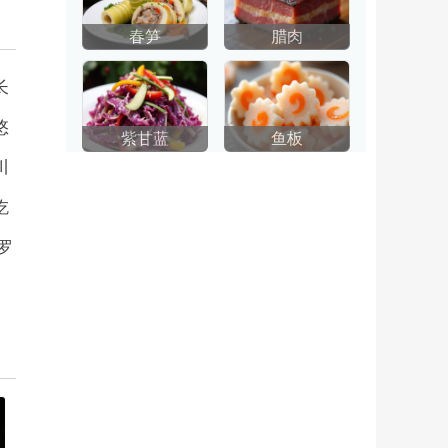
春笋
腊肉
长
悠
紫甘蓝
鱼板
川
吃
罗