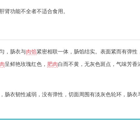
肝肾功能不全者不适合食用。
匀，肠衣与
肉馅
紧密相联一体，肠馅结实。表面紧而有弹性
肉
呈鲜艳玫瑰红色，
肥肉
白而不黄，无灰色斑点，气味芳香
，肠衣韧性减弱，没有弹性，切面周围有淡灰色轮环，肠衣