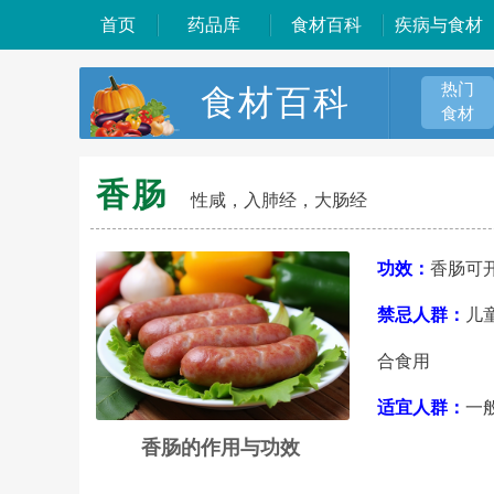
首页
药品库
食材百科
疾病与食材
热门
食材百科
食材
香肠
性咸，入肺经，大肠经
功效：
香肠可
禁忌人群：
儿
合食用
适宜人群：
一
香肠的作用与功效