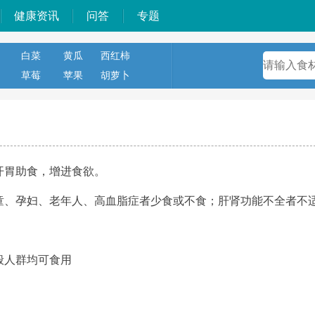
健康资讯
问答
专题
白菜
黄瓜
西红柿
草莓
苹果
胡萝卜
开胃助食，增进食欲。
童、孕妇、老年人、高血脂症者少食或不食；肝肾功能不全者不
般人群均可食用