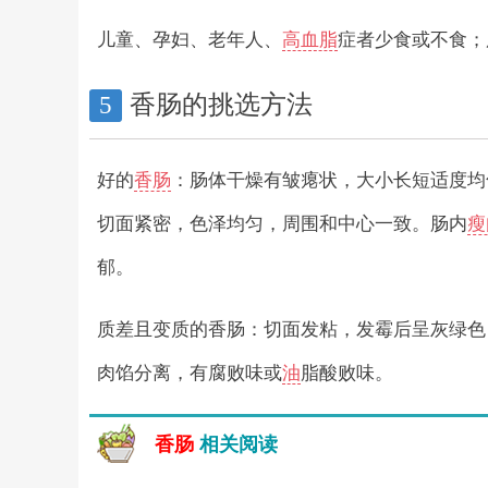
儿童、孕妇、老年人、
高血脂
症者少食或不食；
香肠的挑选方法
5
好的
香肠
：肠体干燥有皱瘪状，大小长短适度均
切面紧密，色泽均匀，周围和中心一致。肠内
瘦
郁。
质差且变质的香肠：切面发粘，发霉后呈灰绿色
肉馅分离，有腐败味或
油
脂酸败味。
香肠
相关阅读