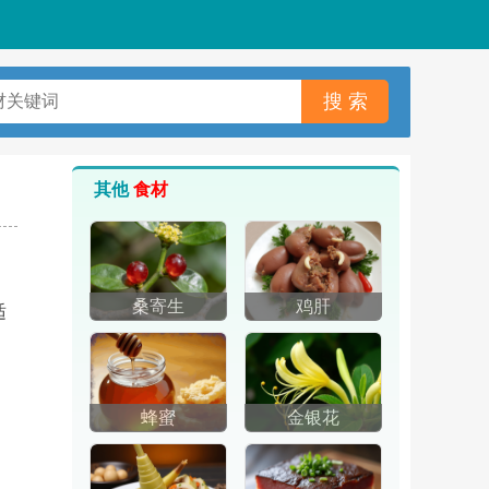
其他
食材
桑寄生
鸡肝
适
蜂蜜
金银花