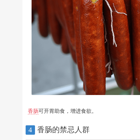
香肠
可开胃助食，增进食欲。
香肠的禁忌人群
4