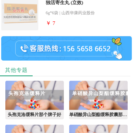
独活寄生丸 (立效)
6g*6袋 | 山西华康药业股份
￥ 7
其他专题
头孢克洛缓释片
单硝酸异山梨酯缓释胶囊
头孢克洛缓释片那个牌子好
单硝酸异山梨酯缓释胶囊那个牌子好