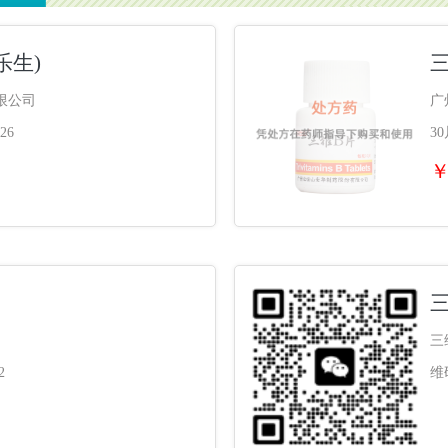
乐生)
三
限公司
广
26
3
￥
三
2
维