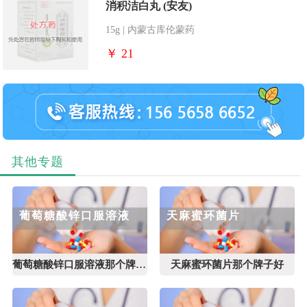
消积洁白丸 (安友)
15g | 内蒙古库伦蒙药
￥ 21
其他专题
葡萄糖酸锌口服溶液
天麻蜜环菌片
葡萄糖酸锌口服溶液那个牌子好
天麻蜜环菌片那个牌子好