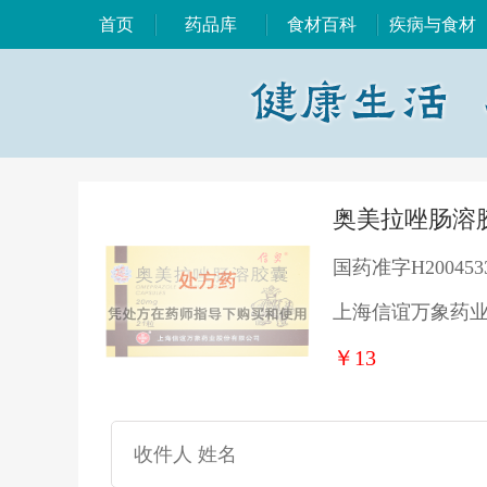
首页
药品库
食材百科
疾病与食材
奥美拉唑肠溶胶
国药准字H200453
上海信谊万象药
￥13